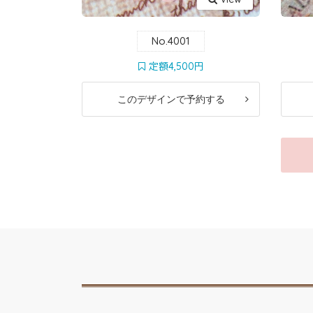
No.4001
定額4,500円
このデザインで予約する