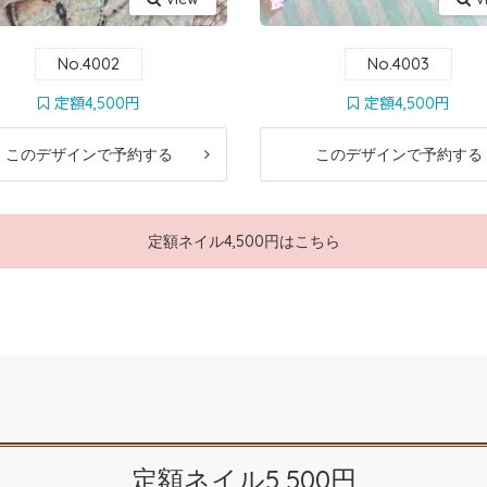
No.4002
No.4003
定額4,500円
定額4,500円
このデザインで予約する
このデザインで予約する
定額ネイル4,500円はこちら
定額ネイル5,500円