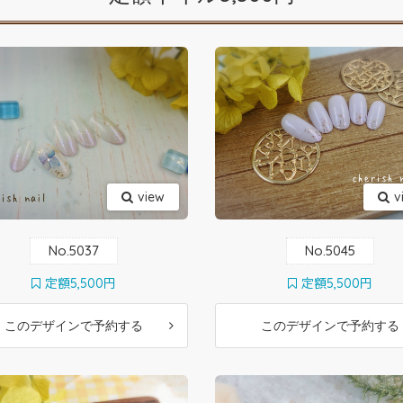
view
v
No.5037
No.5045
定額5,500円
定額5,500円
このデザインで予約する
このデザインで予約する