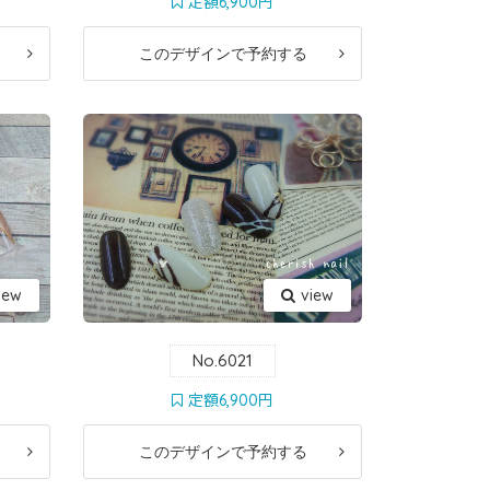
定額6,900円
このデザインで予約する
iew
view
No.6021
定額6,900円
このデザインで予約する