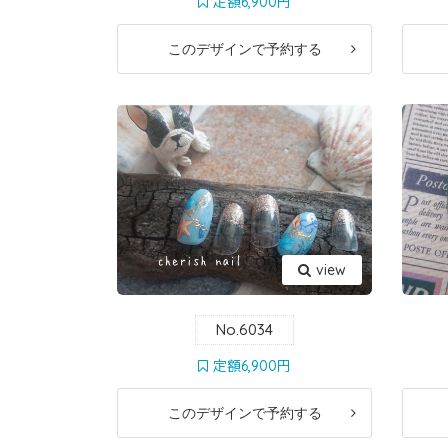
定額6,900円
このデザインで予約する
view
No.6034
定額6,900円
このデザインで予約する