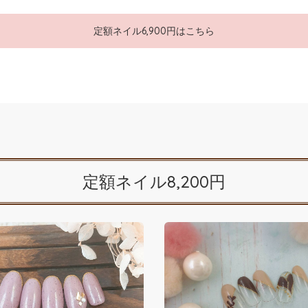
定額ネイル6,900円はこちら
定額ネイル8,200円