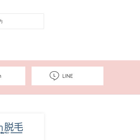
約
m
LINE